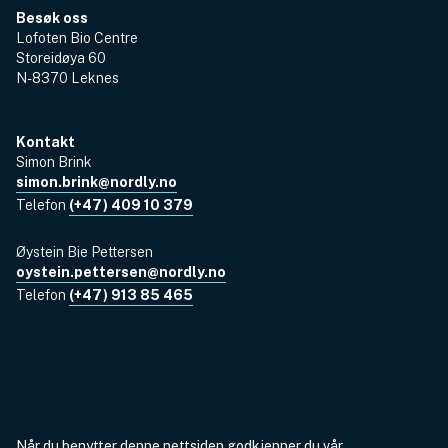
Besøk oss
Lofoten Bio Centre
Storeidøya 60
N-8370 Leknes
Kontakt
Simon Brink
simon.brink@nordly.no
Telefon
(+47) 409 10 379
Øystein Bie Pettersen
oystein.pettersen@nordly.no
Telefon
(+47) 913 85 465
Når du benytter denne nettsiden godkjenner du vår